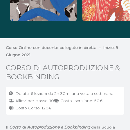
Corso Online con docente collegato in diretta – Inizio: 9
Giugno 2021
CORSO DI AUTOPRODUZIONE &
BOOKBINDING
Durata: 6 lezioni da 2h 30m, una volta a settimana
Allievi per classe: 10
Costo Iscrizione: 50€
Costo Corso: 120€
Il
Corso di Autoproduzione e Bookbinding
della Scuola