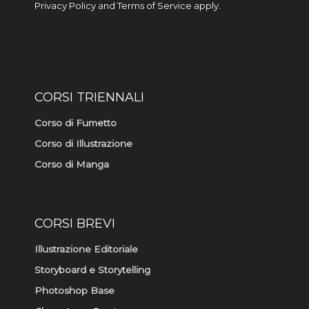
r
o
Privacy Policy
and
Terms of Service
apply.
a
k
m
-
f
CORSI TRIENNALI
Corso di Fumetto
Corso di Illustrazione
Corso di Manga
CORSI BREVI
Illustrazione Editoriale
Storyboard e Storytelling
Photoshop Base