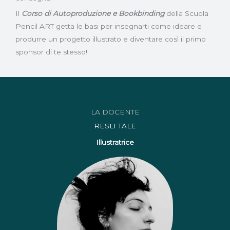
Il
Corso di Autoproduzione e Bookbinding
della Scuola
Pencil ART getta le basi per insegnarti come ideare e
produrre un progetto illustrato e diventare così il primo
sponsor di te stesso!
LA DOCENTE
RESLI TALE
Illustratrice