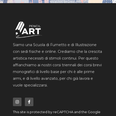
Siamo una Scuola di Fumetto e di Illustrazione
con sedi fisiche e online. Crediamo che la crescita
artistica necessiti di stimoli continui. Per questo
affianchiamo ai nostri corsi triennali dei corsi brevi
monografici di livello base per chi è alle prime
armi, e di livello avanzato, per chi già lavora e
vuole specializzarsi.
I
F
n
a
s
c
t
e
a
b
This site is protected by reCAPTCHA and the Google
g
o