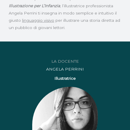
Illustrazione per L’Infanzia
, l’illustratrice professionista
Angela Perrini ti insegna in modo semplice e intuitivo il
giusto
linguaggio visivo
per illustrare una storia diretta ad
un pubblico di giovani lettori.
LA DOCENTE
ANGELA PERRINI
Illustratrice