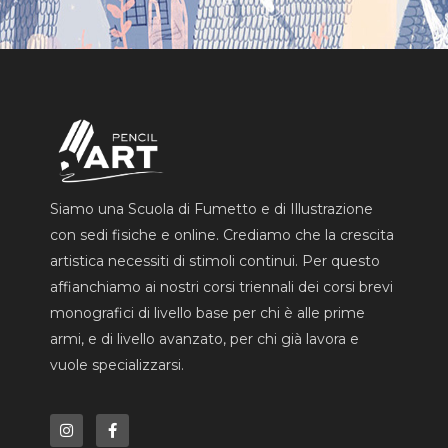
Siamo una Scuola di Fumetto e di Illustrazione
con sedi fisiche e online. Crediamo che la crescita
artistica necessiti di stimoli continui. Per questo
affianchiamo ai nostri corsi triennali dei corsi brevi
monografici di livello base per chi è alle prime
armi, e di livello avanzato, per chi già lavora e
vuole specializzarsi.
I
F
n
a
s
c
t
e