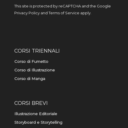
a
b
This site is protected by reCAPTCHA and the Google
g
o
r
o
Privacy Policy
and
Terms of Service
apply.
a
k
m
-
f
CORSI TRIENNALI
Corso di Fumetto
Corso di Illustrazione
Corso di Manga
CORSI BREVI
Illustrazione Editoriale
Storyboard e Storytelling