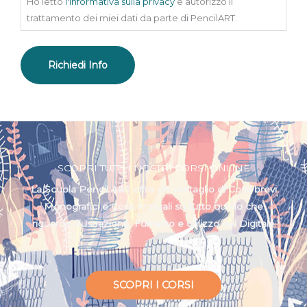
Ho letto
l'informativa sulla privacy
e autorizzo il
trattamento dei miei dati da parte di PencilART.
SCOPRI TUTTI I NOSTRI CORSI ONLINE
La Scuola Pencil ART offre un ventaglio di Corsi brevi
Monografici e Corsi Annuali su tutto quello che
riguarda Illustrazione, Fumetto e utilizzo del Digitale
SCOPRI I CORSI