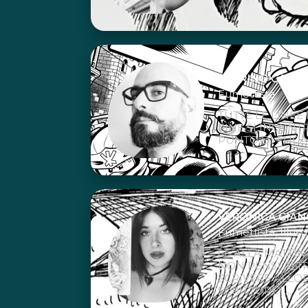
QUIRINO CALD
Fumettista
TUTTE LE LINEE
FINE SI INCON
PUNTO DI FUGA
VERONICA CIAN
Fumettista, Illust
SE ALLA MATTIN
NON PENSI ALT
SCRIVERE ALLO
SCRITTORE” ...