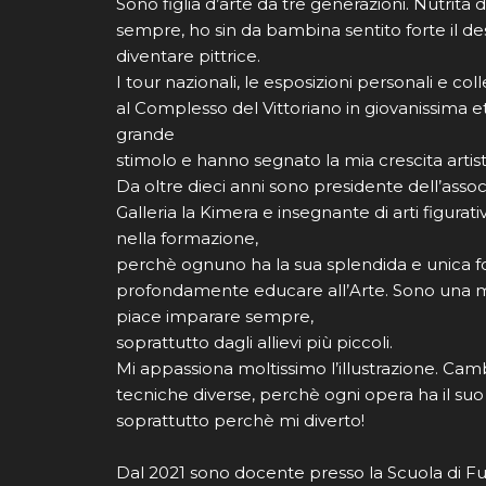
Sono figlia d’arte da tre generazioni. Nutrita 
sempre, ho sin da bambina sentito forte il des
diventare pittrice.
I tour nazionali, le esposizioni personali e colle
al Complesso del Vittoriano in giovanissima et
grande
stimolo e hanno segnato la mia crescita artist
Da oltre dieci anni sono presidente dell’assoc
Galleria la Kimera e insegnante di arti figurat
nella formazione,
perchè ognuno ha la sua splendida e unica
profondamente educare all’Arte. Sono una m
piace imparare sempre,
soprattutto dagli allievi più piccoli.
Mi appassiona moltissimo l’illustrazione. Ca
tecniche diverse, perchè ogni opera ha il suo
soprattutto perchè mi diverto!
Dal 2021 sono docente presso la Scuola di F