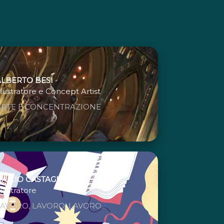
ALBERTO BESI
llustratore e Concept Artist
ARTE È CONCENTRAZIONE
GIULIO CASTAGNARO
llustratore
AVORO, LAVORO, LAVORO...