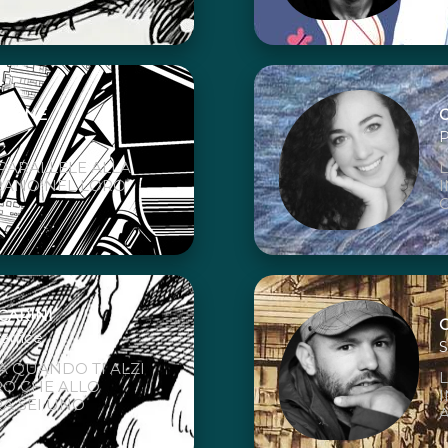
ERONE
P
 PARALLELE ALLA
L
TRANO NEL LORO
CARINI
ratrice
S
A QUANDO TI ALZI
RO CHE ALLO
RA SEI UNO
A