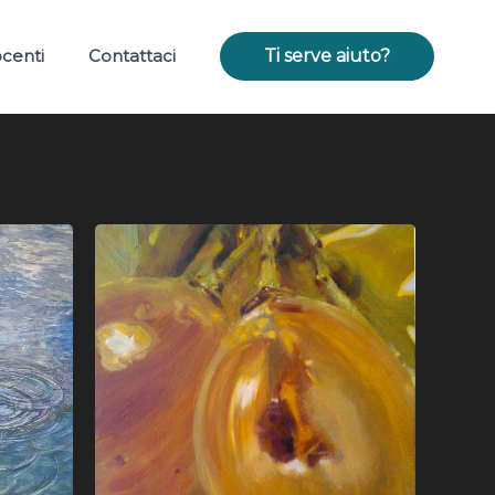
centi
Contattaci
Ti serve aiuto?