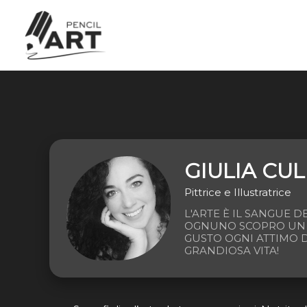
Vai
al
contenuto
GIULIA CUL
Pittrice e Illustratrice
L'ARTE È IL SANGUE DE
OGNUNO SCOPRO UN 
GUSTO OGNI ATTIMO D
GRANDIOSA VITA!