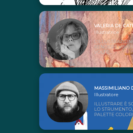
VALERIA DE CAT
Illustratrice
L’ILLUSTRAZION
RENDERE VISIBILE
VOLTE ...
MASSIMILIANO 
Illustratore
ILLUSTRARE È S
LO STRUMENTO, 
PALETTE COLORI.