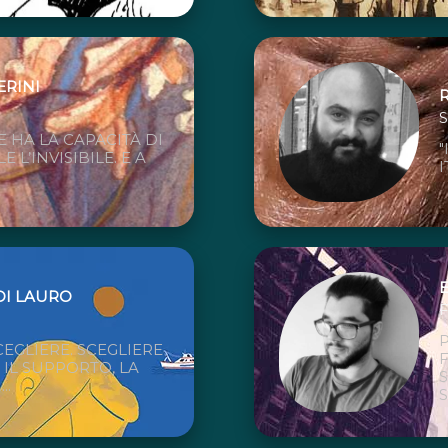
ERINI
S
E HA LA CAPACITÀ DI
 L’INVISIBILE. E A
I
DI LAURO
F
CEGLIERE. SCEGLIERE
F
IL SUPPORTO, LA
..