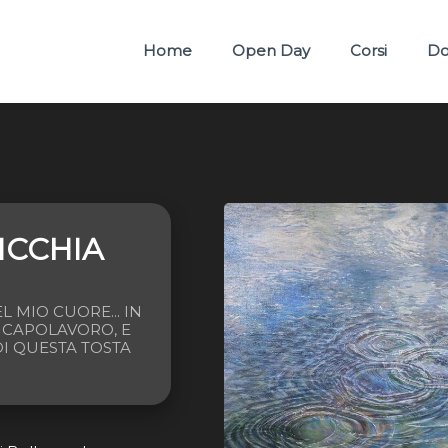
Home
Open Day
Corsi
Do
ICCHIA
L MIO CUORE... IN
CAPOLAVORO, E
I QUESTA TOSTA