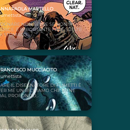
ANNAPAOLA MARTELLO
umettista
SOGNARE NON SERVE SE NON SI
AGISCE. È IMPORTANTE FARE SCELTE
I STOMACO...
FRANCESCO MUCCIACITO
umettista
FARE IL DISEGNATORE DI FUMETTI È
PER ME UN RICHIAMO CHE VIENE
DAL PROFONDO...