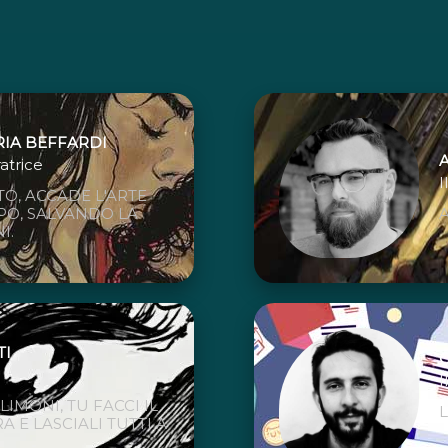
RIA BEFFARDI
ratrice
I
ITO, ACCADE L'ARTE
PO, SALVANDO LA
I.
TI
I
 LIMONI, TU FACCI IL
L
A E LASCIALI TUTTI A