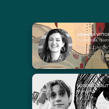
ARIANNA VITTO
Fumettista, Illust
COSÌ, ALL'INFIN
FUORI DAL TEM
VITA AGLI UOMIN
LORENZO BRUT
Mangaka
SE LA VITA TI DÀ
SUCCO ALLA PER
BOCCA APERTA