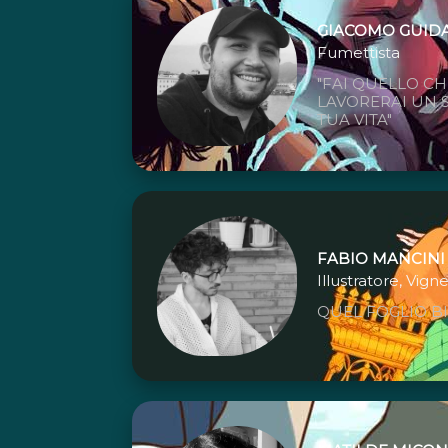
GIACOMO GUID
Fumettista
"FAI QUELLO CH
LAVORERAI UN 
TUA VITA"
FABIO MANCINI
Illustratore, Vign
QUEL FOGLIO BI