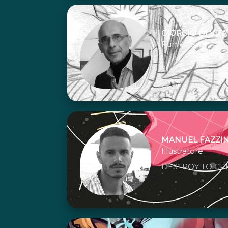
GIORGIO DI VITA
Fumettista
MANUEL FAZZIN
Illustratore
DESTROY TO CR