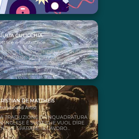
GIULIA CULICCHIA
ittrice e Illustratrice
'ARTE È IL SANGUE DEL MIO CUORE...
IN OGNUNO SCOPRO UN
CAPOLAVORO E GUSTO...
CRISTIAN DE MATTHEIS
toryboard Artist
LA TRADUZIONE DI INQUADRATURA
IN INGLESE È SHOT CHE VUOL DIRE
NCHE SPARARE. IL LAVORO...