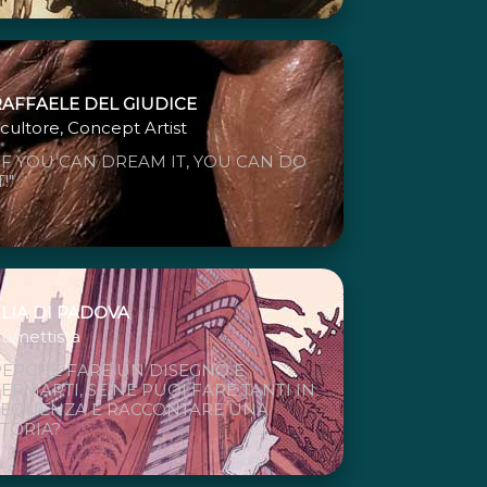
RAFFAELE DEL GIUDICE
cultore, Concept Artist
"IF YOU CAN DREAM IT, YOU CAN DO
T!"
ELIA DI PADOVA
umettista
PERCHÉ FARE UN DISEGNO E
ERMARTI, SE NE PUOI FARE TANTI IN
SEQUENZA E RACCONTARE UNA
STORIA?