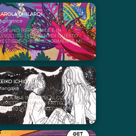
CAROLA GHILARDI
llustratrice
IL SEGNO PERSONALE È IN
ASSOLUTO L'ASPETTO DI QUESTO
MESTIERE CHE MAGGIORMENTE MI...
KEIKO ICHIGUCHI
Mangaka
NELLA MIA INFANZIA ALCUNI
FUMETTI MI HANNO FATTO PENSARE:
ANCH’IO VOGLIO RACCONTARE...