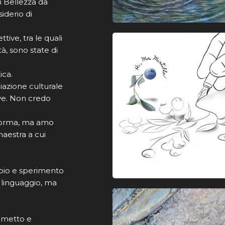
di Bellezza da
iderio di
ttive, tra le quali
à, sono state di
ica.
iazione culturale
ive. Non credo
 forma, ma amo
aestra a cui
mbio e sperimento
 linguaggio, ma
umetto e