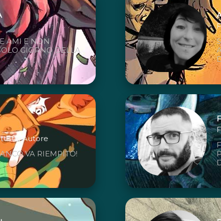
A
F
E AMI E NON
SOLO GIORNO DELLA
D
F
ettista, Autore
ANCO VA RIEMPITO!