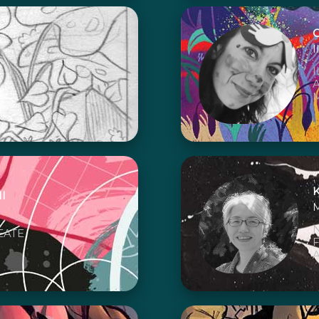
I
I
EATE