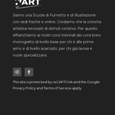
Siamo una Scuola di Fumetto e di Illustrazione
con sedi fisiche e online. Crediamo che la crescita
artistica necessiti di stimoli continui. Per questo
affianchiamo ai nostri corsi triennali dei corsi brevi
monografici di livello base per chi è alle prime
armi, e di livello avanzato, per chi già lavora e
vuole specializzarsi.
I
F
n
a
s
c
t
e
a
b
This site is protected by reCAPTCHA and the Google
g
o
r
o
Privacy Policy
and
Terms of Service
apply.
a
k
m
-
f