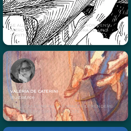
VERONICA CIANCARINI
Fumettista, Illustratrice
SE ALLA MATTINA QUANDO TI ALZI NON PENSI
ALTRO CHE ALLO SCRIVERE ALLORA SEI UNO
SCRITTORE” ...
VALERIA DE CATERINI
Illustratrice
L’ILLUSTRAZIONE HA LA CAPACITÀ DI RENDERE
VISIBILE L’INVISIBILE. E A VOLTE ...