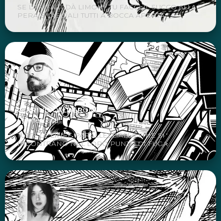
SE LA VITA TI DÀ LIMONI, TU FACCI IL SUCCO ALLA
PERA E LASCIALI TUTTI A BOCCA APERTA
QUIRINO CALDERONE
Fumettista
TUTTE LE LINEE PARALLELE ALLA FINE SI
INCONTRANO NEL LORO PUNTO DI FUGA