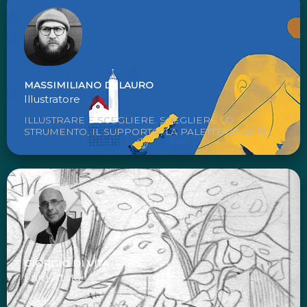
MASSIMILIANO DI LAURO
Illustratore
ILLUSTRARE È SCEGLIERE. SCEGLIERE LO
STRUMENTO, IL SUPPORTO, LA PALETTE COLORI...
GIORGIO DI VITA
Fumettista