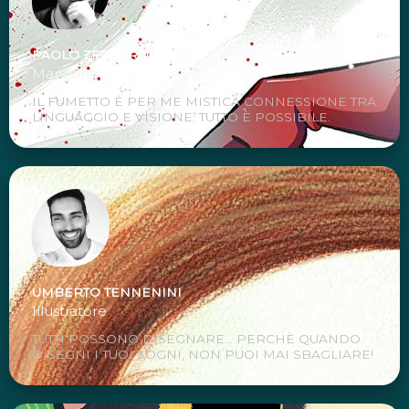
PAOLO ZECCARDO
Mangaka
IL FUMETTO È PER ME MISTICA CONNESSIONE TRA
LINGUAGGIO E VISIONE: TUTTO È POSSIBILE.
UMBERTO TENNENINI
Illustratore
TUTTI POSSONO DISEGNARE... PERCHÈ QUANDO
DISEGNI I TUOI SOGNI, NON PUOI MAI SBAGLIARE!