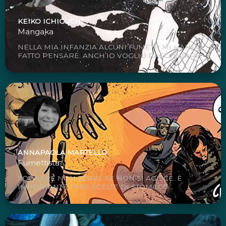
KEIKO ICHIGUCHI
Mangaka
NELLA MIA INFANZIA ALCUNI FUMETTI MI HANNO
FATTO PENSARE: ANCH’IO VOGLIO RACCONTARE...
ANNAPAOLA MARTELLO
Fumettista
SOGNARE NON SERVE SE NON SI AGISCE. È
IMPORTANTE FARE SCELTE DI STOMACO...