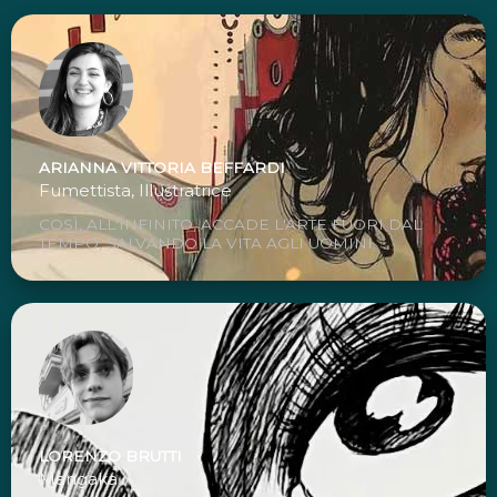
ARIANNA VITTORIA BEFFARDI
Fumettista, Illustratrice
COSÌ, ALL'INFINITO, ACCADE L'ARTE FUORI DAL
TEMPO, SALVANDO LA VITA AGLI UOMINI.
LORENZO BRUTTI
Mangaka