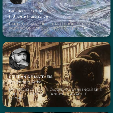
GIULIA CULICCHIA
Pittrice e Illustratrice
L'ARTE È IL SANGUE DEL MIO CUORE... IN OGNUNO
SCOPRO UN CAPOLAVORO E GUSTO...
CRISTIAN DE MATTHEIS
Storyboard Artist
LA TRADUZIONE DI INQUADRATURA IN INGLESE È
SHOT CHE VUOL DIRE ANCHE SPARARE. IL
LAVORO...