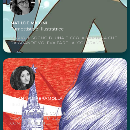
MATILDE MICONI
Fumettista e Illustratrice
SEGUO IL SOGNO DI UNA PICCOLA BAMBINA CHE
DA GRANDE VOLEVA FARE LA “COLORANTE”
ARIANNA OPERAMOLLA
Illustratrice
NON OSSERVARE CON GLI OCCHI MA CON IL
CERVELLO. NON DISEGNARE CON LA MANO MA
CON LA RAGIONE...