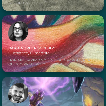
DI LIBERTÀ"
DARIA NORBERG-SCHULZ
Illustratrice, Fumettista
NON MI ESPRIMO VOLENTIERI A PAROLE, PER
QUESTO PREFERISCO I DISEGNI.