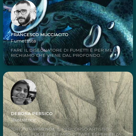
FRANCESCO MUCCIACITO
Fumettista
FARE IL DISEGNATORE DI FUMETTI È PER ME UN
RICHIAMO CHE VIENE DAL PROFONDO...
DEBORA PERSICO
Illustratrice
"CHI INTRAPRENDE IL PERCORSO ARTISTICO
CEDE AL FOLLE RICHIAMO DI FARE ESPERIENZA