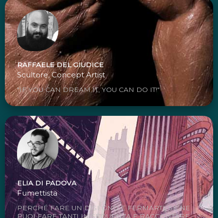
RAFFAELE DEL GIUDICE
Scultore, Concept Artist
"IF YOU CAN DREAM IT, YOU CAN DO IT!"
ELIA DI PADOVA
Fumettista
PERCHÉ FARE UN DISEGNO E FERMARTI, SE NE
PUOI FARE TANTI IN SEQUENZA E RACCONTARE