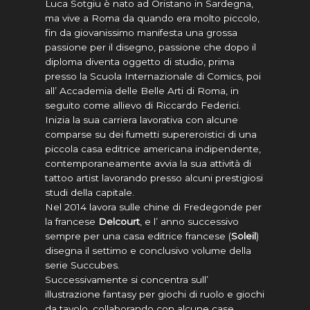
Luca
Sotgiu
è nato ad Oristano in Sardegna,
ma vive a Roma da quando era molto piccolo,
fin da giovanissimo manifesta una grossa
passione per il disegno, passione che dopo il
diploma diventa oggetto di studio, prima
presso la Scuola Internazionale di Comics, poi
all’ Accademia delle Belle Arti di Roma, in
seguito come allievo di Riccardo Federici.
Inizia la sua carriera lavorativa con alcune
comparse su dei fumetti supereroistici di una
piccola casa editrice americana indipendente,
contemporaneamente avvia la sua attività di
tattoo artist lavorando presso alcuni prestigiosi
studi della capitale.
Nel 2014 lavora sulle chine di Fredegonde per
la francese
Delcourt
, e l’ anno successivo
sempre per una casa editrice francese (
Soleil
)
disegna il settimo e conclusivo volume della
serie Succubes.
Successivamente si concentra sull’
illustrazione fantasy per giochi di ruolo e giochi
da tavolo, collaborando con alcune case