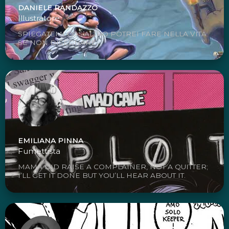
DANIELE RANDAZZO
Illustratore
SPIEGATEMI COS’ALTRO POTREI FARE NELLA VITA
SE NON DISEGNARE
EMILIANA PINNA
Fumettista
MAMA DID RAISE A COMPLAINER, NOT A QUITTER;
I’LL GET IT DONE BUT YOU’LL HEAR ABOUT IT.