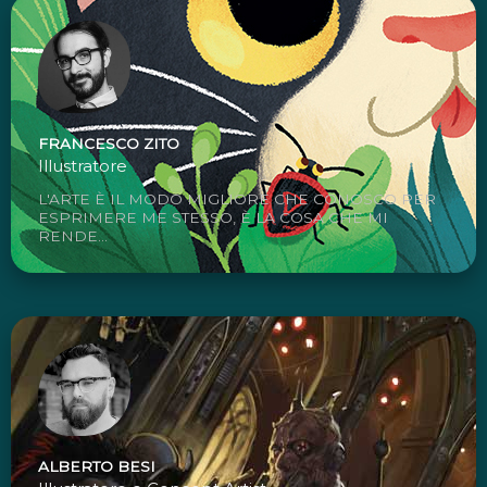
FRANCESCO ZITO
Illustratore
L'ARTE È IL MODO MIGLIORE CHE CONOSCO PER
ESPRIMERE ME STESSO, È LA COSA CHE MI
RENDE...
ALBERTO BESI