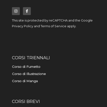
I
F
n
a
s
c
t
e
a
b
This site is protected by reCAPTCHA and the Google
g
o
r
o
Privacy Policy
and
Terms of Service
apply.
a
k
m
-
f
CORSI TRIENNALI
Corso di Fumetto
Corso di Illustrazione
Corso di Manga
CORSI BREVI