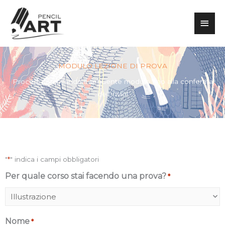
Vai
Men
al
contenuto
princ
MODULO LEZIONE DI PROVA
Procedi compilando il seguente modulo fino alla conferma
dell’invio!
"
*
" indica i campi obbligatori
GG
Per quale corso stai facendo una prova?
*
slash
MM
slash
Nome
*
AAAA