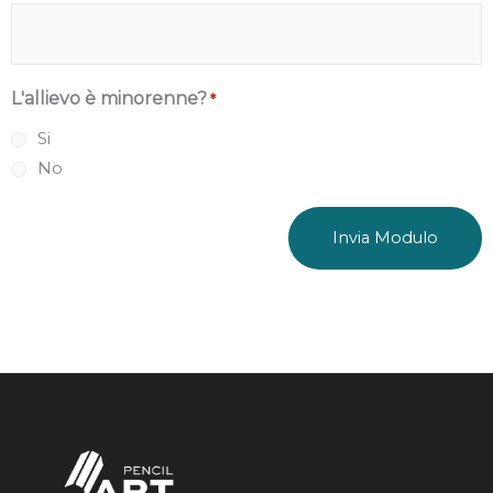
L'allievo è minorenne?
*
Si
No