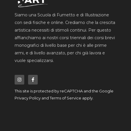
Siamo una Scuola di Fumetto e di Illustrazione
con sedi fisiche e online. Crediamo che la crescita
artistica necessiti di stimoli continui. Per questo
affianchiamo ai nostri corsi triennali dei corsi brevi
monografici di livello base per chi è alle prime
armi, e di livello avanzato, per chi già lavora e
vuole specializzarsi.
I
F
n
a
s
c
t
e
a
b
This site is protected by reCAPTCHA and the Google
g
o
r
o
Privacy Policy
and
Terms of Service
apply.
a
k
m
-
f