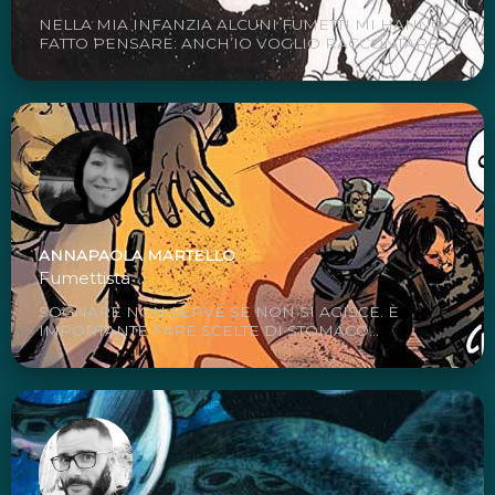
NELLA MIA INFANZIA ALCUNI FUMETTI MI HANNO
FATTO PENSARE: ANCH’IO VOGLIO RACCONTARE...
ANNAPAOLA MARTELLO
Fumettista
SOGNARE NON SERVE SE NON SI AGISCE. È
IMPORTANTE FARE SCELTE DI STOMACO...