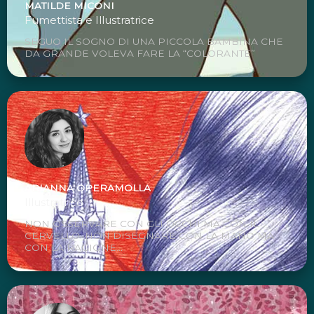
MATILDE MICONI
Fumettista e Illustratrice
SEGUO IL SOGNO DI UNA PICCOLA BAMBINA CHE
DA GRANDE VOLEVA FARE LA “COLORANTE”
ARIANNA OPERAMOLLA
Illustratrice
NON OSSERVARE CON GLI OCCHI MA CON IL
CERVELLO. NON DISEGNARE CON LA MANO MA
CON LA RAGIONE...