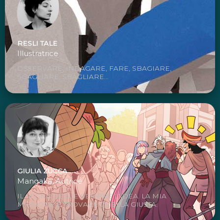
RESLI TALE
Illustratrice
OSSERVARE, INDAGARE, FARE, SBAGIARE,
SGAGLIARE, SBAGLIARE...
GIULIA ZUCCA
Mangaka, Autrice
IL SEGNO SEGUE SEMPRE L'IDEA. LA MIA
MISSIONE È TROVARE QUELLA GIUSTA.