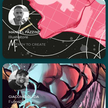
MANUEL FAZZINI
Illustratore
DESTROY TO CREATE
GIACOMO GUIDA
Fumettista