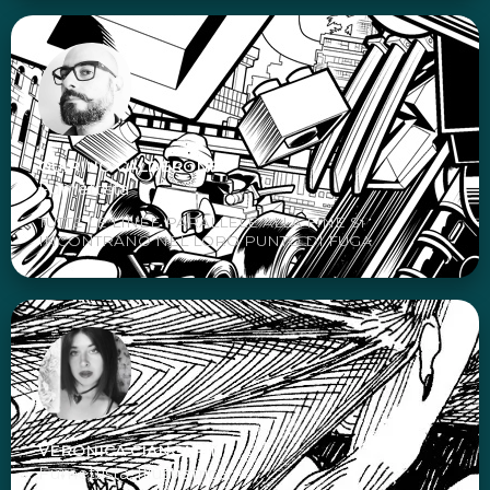
QUIRINO CALDERONE
Fumettista
TUTTE LE LINEE PARALLELE ALLA FINE SI
INCONTRANO NEL LORO PUNTO DI FUGA
VERONICA CIANCARINI
Fumettista, Illustratrice