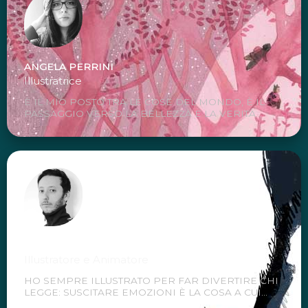
ANGELA PERRINI
Illustratrice
È IL MIO POSTO TRA LE COSE DEL MONDO, È IL
PASSAGGIO VERSO LA BELLEZZA E LA VERITÀ...
FABIO SANTOMAURO "FABBIO"
Illustratore e Animatore
HO SEMPRE ILLUSTRATO PER FAR DIVERTIRE CHI
LEGGE: SUSCITARE EMOZIONI È LA COSA A CUI...