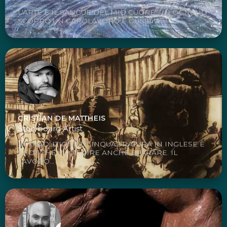
L'ARTE È IL SANGUE DEL MIO CUORE... IN OGNUNO
SCOPRO UN CAPOLAVORO E GUSTO...
CRISTIAN DE MATTHEIS
Storyboard Artist
LA TRADUZIONE DI INQUADRATURA IN INGLESE È
SHOT CHE VUOL DIRE ANCHE SPARARE. IL
LAVORO...