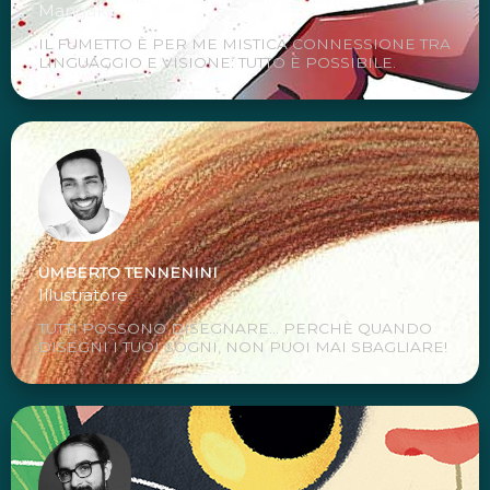
Mangaka
IL FUMETTO È PER ME MISTICA CONNESSIONE TRA
LINGUAGGIO E VISIONE: TUTTO È POSSIBILE.
UMBERTO TENNENINI
Illustratore
TUTTI POSSONO DISEGNARE... PERCHÈ QUANDO
DISEGNI I TUOI SOGNI, NON PUOI MAI SBAGLIARE!