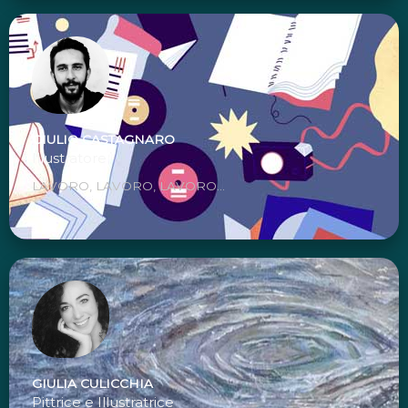
GIULIO CASTAGNARO
Illustratore
LAVORO, LAVORO, LAVORO...
GIULIA CULICCHIA
Pittrice e Illustratrice