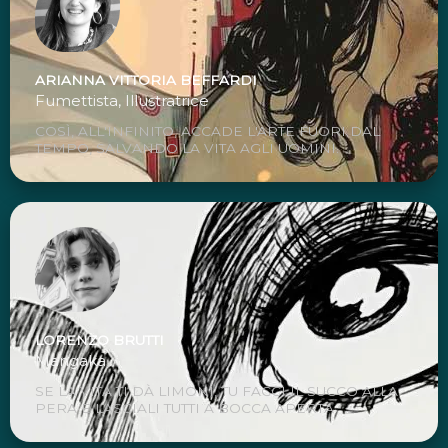
ARIANNA VITTORIA BEFFARDI
Fumettista, Illustratrice
COSÌ, ALL'INFINITO, ACCADE L'ARTE FUORI DAL
TEMPO, SALVANDO LA VITA AGLI UOMINI.
LORENZO BRUTTI
Mangaka
SE LA VITA TI DÀ LIMONI, TU FACCI IL SUCCO ALLA
PERA E LASCIALI TUTTI A BOCCA APERTA