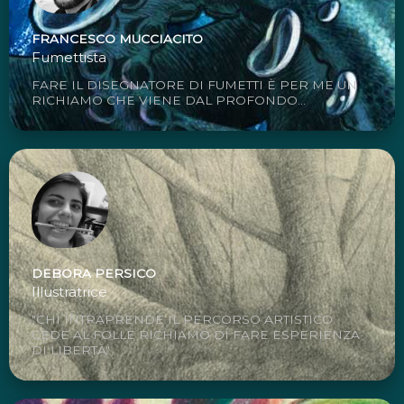
FRANCESCO MUCCIACITO
Fumettista
FARE IL DISEGNATORE DI FUMETTI È PER ME UN
RICHIAMO CHE VIENE DAL PROFONDO...
DEBORA PERSICO
Illustratrice
"CHI INTRAPRENDE IL PERCORSO ARTISTICO
CEDE AL FOLLE RICHIAMO DI FARE ESPERIENZA
DI LIBERTÀ"