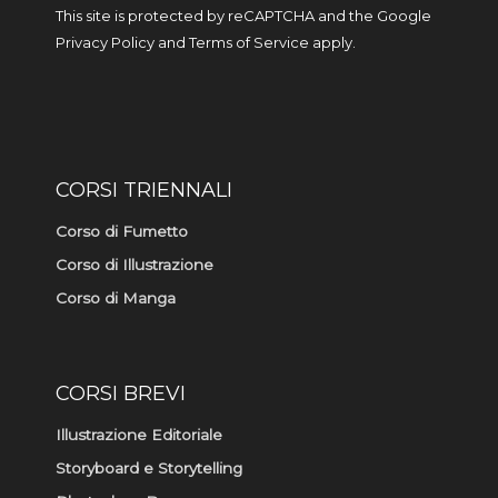
a
b
This site is protected by reCAPTCHA and the Google
g
o
r
o
Privacy Policy
and
Terms of Service
apply.
a
k
m
-
f
CORSI TRIENNALI
Corso di Fumetto
Corso di Illustrazione
Corso di Manga
CORSI BREVI
Illustrazione Editoriale
Storyboard e Storytelling