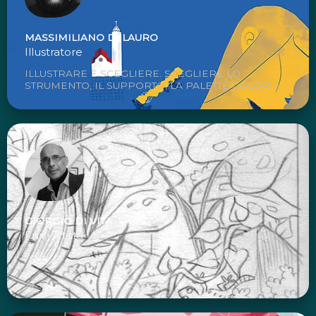
MASSIMILIANO DI LAURO
Illustratore
ILLUSTRARE È SCEGLIERE. SCEGLIERE LO
STRUMENTO, IL SUPPORTO, LA PALETTE COLORI...
GIORGIO DI VITA
Fumettista