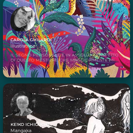
CAROLA GHILARDI
Illustratrice
IL SEGNO PERSONALE È IN ASSOLUTO L'ASPETTO
DI QUESTO MESTIERE CHE MAGGIORMENTE MI...
KEIKO ICHIGUCHI
Mangaka