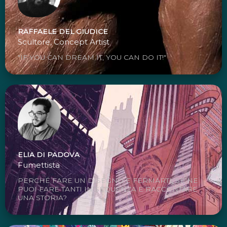
RAFFAELE DEL GIUDICE
Scultore, Concept Artist
"IF YOU CAN DREAM IT, YOU CAN DO IT!"
ELIA DI PADOVA
Fumettista
PERCHÉ FARE UN DISEGNO E FERMARTI, SE NE
PUOI FARE TANTI IN SEQUENZA E RACCONTARE
UNA STORIA?