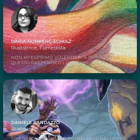
DARIA NORBERG-SCHULZ
Illustratrice, Fumettista
NON MI ESPRIMO VOLENTIERI A PAROLE, PER
QUESTO PREFERISCO I DISEGNI.
DANIELE RANDAZZO
Illustratore
SPIEGATEMI COS’ALTRO POTREI FARE NELLA VITA