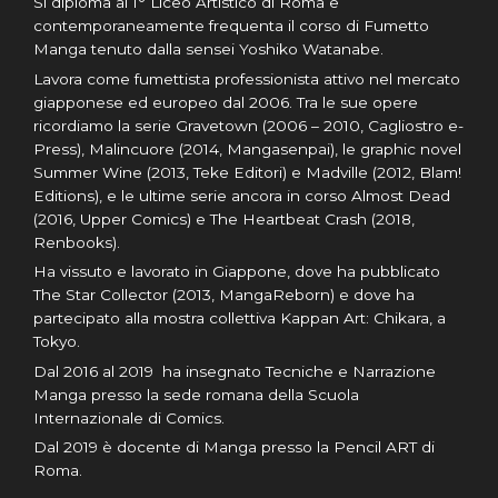
Si diploma al I° Liceo Artistico di Roma e
contemporaneamente frequenta il corso di Fumetto
Manga tenuto dalla sensei Yoshiko Watanabe.
Lavora come fumettista professionista attivo nel mercato
giapponese ed europeo dal 2006. Tra le sue opere
ricordiamo la serie Gravetown (2006 – 2010, Cagliostro e-
Press), Malincuore (2014, Mangasenpai), le graphic novel
Summer Wine (2013, Teke Editori) e Madville (2012, Blam!
Editions), e le ultime serie ancora in corso Almost Dead
(2016, Upper Comics) e The Heartbeat Crash (2018,
Renbooks).
Ha vissuto e lavorato in Giappone, dove ha pubblicato
The Star Collector (2013, MangaReborn) e dove ha
partecipato alla mostra collettiva Kappan Art: Chikara, a
Tokyo.
Dal 2016 al 2019 ha insegnato Tecniche e Narrazione
Manga presso la sede romana della Scuola
Internazionale di Comics.
Dal 2019 è docente di Manga presso la Pencil ART di
Roma.