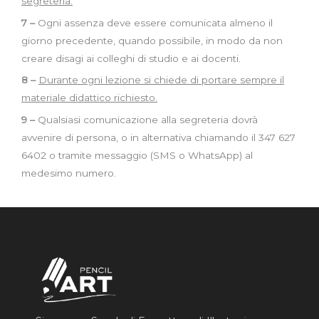
segreteria.
7 –
Ogni assenza deve essere comunicata almeno il
giorno precedente, quando possibile, in modo da non
creare disagi ai colleghi di studio e ai docenti.
8 –
Durante ogni lezione si chiede di portare sempre il
materiale didattico richiesto.
9 –
Qualsiasi comunicazione alla segreteria dovrà
avvenire di persona, o in alternativa chiamando il 347 627
6402 o tramite messaggio (SMS o WhatsApp) al
medesimo numero.