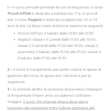
1 –
Il corso annuale prevede 64 ore di frequenza. Il corso
Piccoli ARTisti
è dedicato a bambini tra i 7 e i 9 anni di
età. Il corso
Ragazzi
è dedicato a ragazzi tra i 10 e i 13
anni di età. Le fasce orarie di lezione saranno le seguenti:
Piccoli ARTisti
: il Sabato dalle 10:30 alle 12:30;
Ragazzi
: classe 1 il Lunedì dalle 17:00 alle 19:00,
classe 2 il Venerdì dalle 17:00 alle 19:00, classe 3
(avanzato) il Sabato dalle 15:00 alle 17:00, classe 4
il Sabato dalle 17:30 alle 19:30;
2 –
Il corso è a pagamento per poter coprire le spese di
gestione del corso, le spese per i docenti e per la
segreteria.
3 –
Si richiede all’atto di iscrizione di prendersi l’impegno
di frequentare l’intero anno accademico (Ottobre –
Maggio).
Il socio che intenda ritirarsi deve darne
preavviso alla segreteria entro l’ultima settimana del