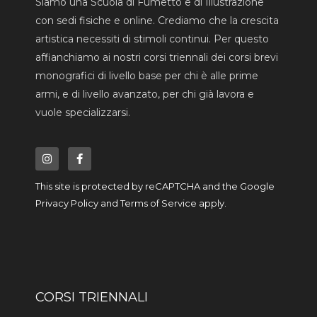
Siamo una Scuola di Fumetto e di Illustrazione
con sedi fisiche e online. Crediamo che la crescita
artistica necessiti di stimoli continui. Per questo
affianchiamo ai nostri corsi triennali dei corsi brevi
monografici di livello base per chi è alle prime
armi, e di livello avanzato, per chi già lavora e
vuole specializzarsi.
I
F
n
a
s
c
t
e
a
b
This site is protected by reCAPTCHA and the Google
g
o
r
o
Privacy Policy
and
Terms of Service
apply.
a
k
m
-
f
CORSI TRIENNALI