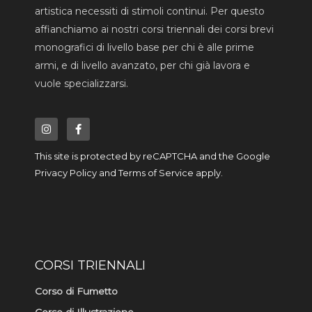
artistica necessiti di stimoli continui. Per questo
affianchiamo ai nostri corsi triennali dei corsi brevi
monografici di livello base per chi è alle prime
armi, e di livello avanzato, per chi già lavora e
vuole specializzarsi.
I
F
n
a
s
c
t
e
a
b
This site is protected by reCAPTCHA and the Google
g
o
r
o
Privacy Policy
and
Terms of Service
apply.
a
k
m
-
f
CORSI TRIENNALI
Corso di Fumetto
Corso di Illustrazione