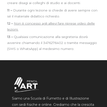
creare disagi ai colleghi di studio e ai docenti.
11 –
Durante ogni lezione si chiede di avere sempre con
sé il materiale didattico richiesto.
12 –
Non è concesso agli allievi fare riprese video delle
lezioni.
13 –
Qualsiasi comunicazione alla segreteria dovrà
avvenire chiamando il 3476276402 o tramite messaggio
(SMS o WhatsApp) al medesimo numero.
Siamo una Scuola di Fumetto e di Illustrazione
con sedi fisiche e online. Crediamo che la crescita