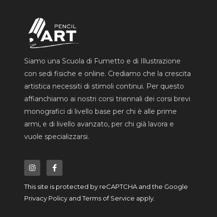
Siamo una Scuola di Fumetto e di Illustrazione
con sedi fisiche e online. Crediamo che la crescita
artistica necessiti di stimoli continui. Per questo
affianchiamo ai nostri corsi triennali dei corsi brevi
monografici di livello base per chi è alle prime
armi, e di livello avanzato, per chi già lavora e
vuole specializzarsi.
I
F
n
a
s
c
t
e
a
b
This site is protected by reCAPTCHA and the Google
g
o
r
o
Privacy Policy
and
Terms of Service
apply.
a
k
m
-