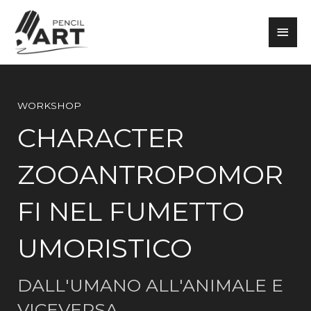
Vai
Men
al
contenuto
princ
WORKSHOP
CHARACTER
ZOOANTROPOMOR
FI NEL FUMETTO
UMORISTICO
DALL'UMANO ALL'ANIMALE E
VICEVERSA