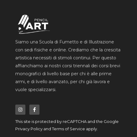
Siamo una Scuola di Fumetto e di Illustrazione
con sedi fisiche e online. Crediamo che la crescita
artistica necessiti di stimoli continui. Per questo
affianchiamo ai nostri corsi triennali dei corsi brevi
monografici di livello base per chi è alle prime
armi, e di livello avanzato, per chi già lavora e
vuole specializzarsi.
I
F
n
a
s
c
t
e
a
b
This site is protected by reCAPTCHA and the Google
g
o
r
o
Privacy Policy
and
Terms of Service
apply.
a
k